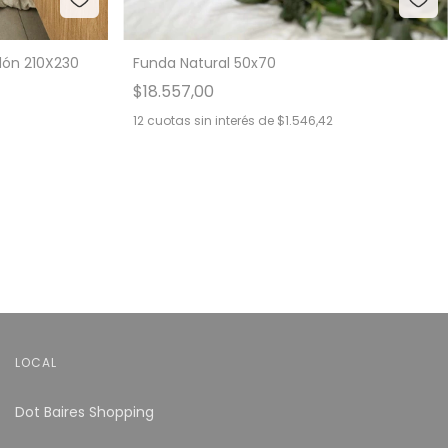
dón 210X230
Funda Natural 50x70
$18.557,00
12
cuotas sin interés de
$1.546,42
LOCAL
Dot Baires Shopping