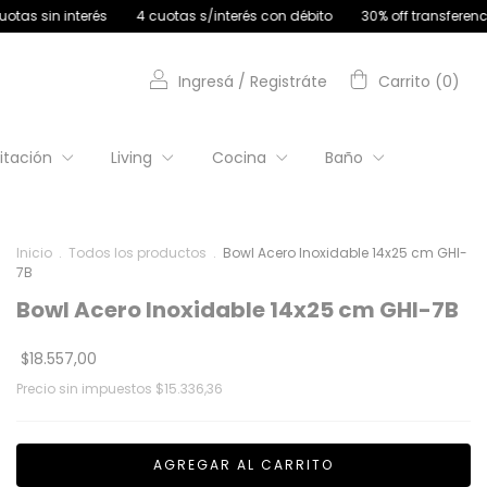
 cuotas s/interés con débito
30% off transferencia
12 cuotas sin in
Ingresá
/
Registráte
Carrito
(
0
)
itación
Living
Cocina
Baño
Inicio
.
Todos los productos
.
Bowl Acero Inoxidable 14x25 cm GHI-
7B
Bowl Acero Inoxidable 14x25 cm GHI-7B
$18.557,00
Precio sin impuestos
$15.336,36