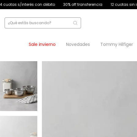
n débito
30% off transferencia
12 cuotas sin interés
4 cuotas s/
Sale invierno
Novedades
Tommy Hilfiger