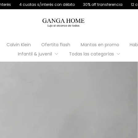
interés con débito
30% off transferencia
12 cuotas sin interés
4
Calvin Klein
Ofertita flash
Mantas en promo
Hab
Infantil & juvenil
Todas las categorías