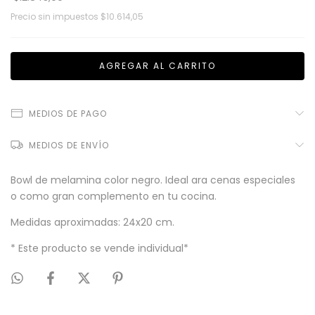
Precio sin impuestos
$10.614,05
MEDIOS DE PAGO
MEDIOS DE ENVÍO
Bowl de melamina color negro. Ideal ara cenas especiales
o como gran complemento en tu cocina.
Medidas aproximadas: 24x20 cm.
* Este producto se vende individual*