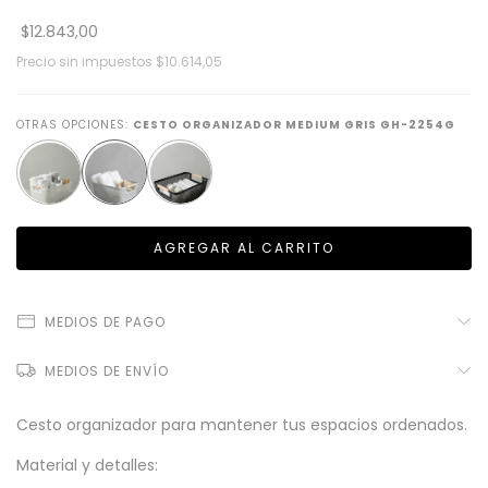
$12.843,00
Precio sin impuestos
$10.614,05
OTRAS OPCIONES:
CESTO ORGANIZADOR MEDIUM GRIS GH-2254G
MEDIOS DE PAGO
MEDIOS DE ENVÍO
Cesto organizador para mantener tus espacios ordenados.
Material y detalles: