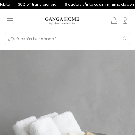
o
30% off transferencia
6 cuotas s/interés sin mínimo de compra |
0