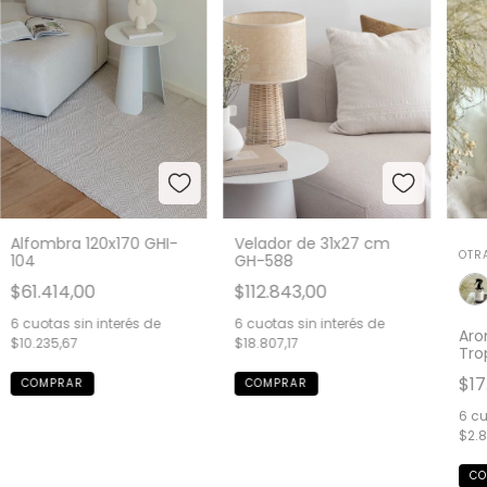
Alfombra 120x170 GHI-
Velador de 31x27 cm
OTR
104
GH-588
$61.414,00
$112.843,00
6
cuotas sin interés de
6
cuotas sin interés de
Aro
$10.235,67
$18.807,17
Tro
$17
6
cu
$2.8