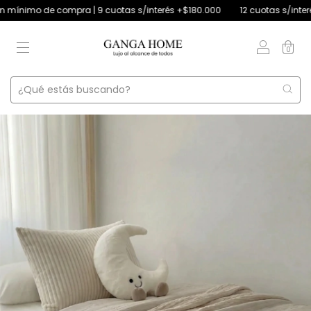
mo de compra | 9 cuotas s/interés +$180.000
12 cuotas s/interés +$250
0