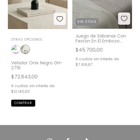
SIN STOCK
Juego de Sábanas Con
OTRAS OPCIONES:
Festón En El Embozo
Twin GH0064/1T-VISON
$45.700,00
6
cuotas sin interés de
Velador Onix Negro GH-
$7.616,67
2719
$72.843,00
6
cuotas sin interés de
$12.140,50