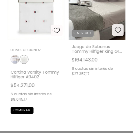
SIN STOCK
Juego de Sabanas
OTRAS OPCIONES:
Tommy Hilfiger King Gris
A6062
$164.143,00
6
cuotas sin interés de
Cortina Varsity Tommy
$27.357,17
Hilfiger A9402
$54.271,00
6
cuotas sin interés de
$9.045,17