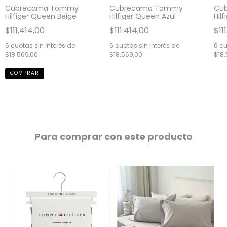
Cubrecama Tommy
Cubrecama Tommy
Cu
Hilfiger Queen Beige
Hilfiger Queen Azul
Hil
$111.414,00
$111.414,00
$11
6
cuotas sin interés de
6
cuotas sin interés de
6
cu
$18.569,00
$18.569,00
$18.
Para comprar con este producto