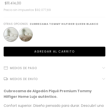
$111.414,00
Precio sin impuestos
$92.077,69
OTRAS OPCIONES:
CUBRECAMA TOMMY HILFIGER QUEEN BLANCO
MEDIOS DE PAGO
MEDIOS DE ENVÍO
Cubrecama de Algodón Piqué Premium Tommy
Hilfiger Home Lujo auténtico.
Confort superior. Diseño pensado para durar. Descubrí una