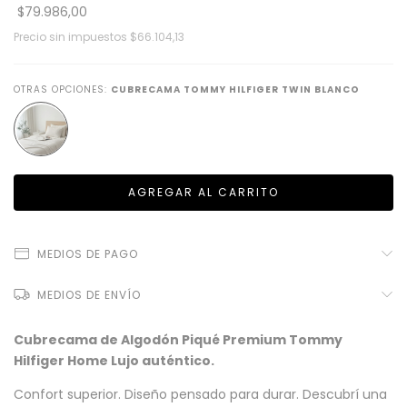
$79.986,00
Precio sin impuestos
$66.104,13
OTRAS OPCIONES:
CUBRECAMA TOMMY HILFIGER TWIN BLANCO
MEDIOS DE PAGO
MEDIOS DE ENVÍO
Cubrecama de Algodón Piqué Premium Tommy
Hilfiger Home Lujo auténtico.
Confort superior. Diseño pensado para durar. Descubrí una