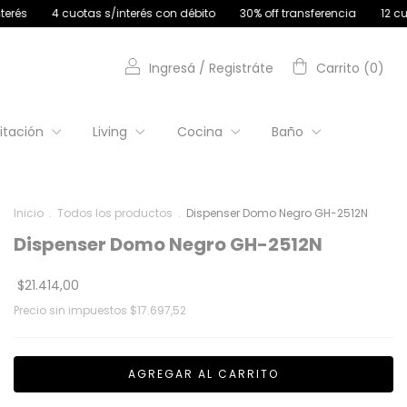
uotas s/interés con débito
30% off transferencia
12 cuotas sin inte
Ingresá
/
Registráte
Carrito
(
0
)
itación
Living
Cocina
Baño
Inicio
.
Todos los productos
.
Dispenser Domo Negro GH-2512N
Dispenser Domo Negro GH-2512N
$21.414,00
Precio sin impuestos
$17.697,52