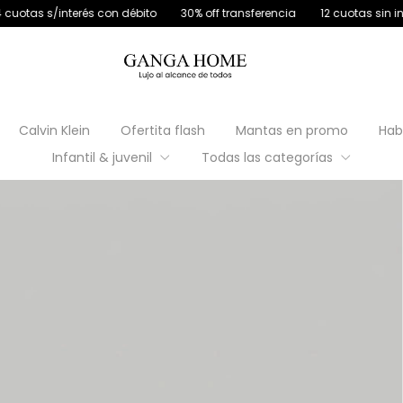
terés con débito
30% off transferencia
12 cuotas sin interés
4 c
Calvin Klein
Ofertita flash
Mantas en promo
Hab
Infantil & juvenil
Todas las categorías