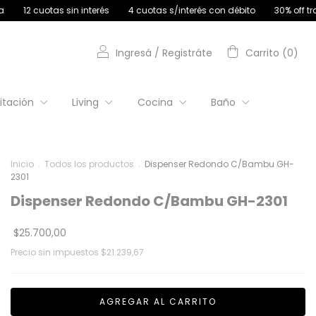
as sin interés
4 cuotas s/interés con débito
30% off transferencia
Ingresá
/
Registráte
Carrito
(
0
)
itación
Living
Cocina
Baño
Inicio
.
Todos los productos
.
Dispenser Redondo C/Bambu GH-
2301
Dispenser Redondo C/Bambu GH-2301
$25.700,00
Precio sin impuestos
$21.239,67