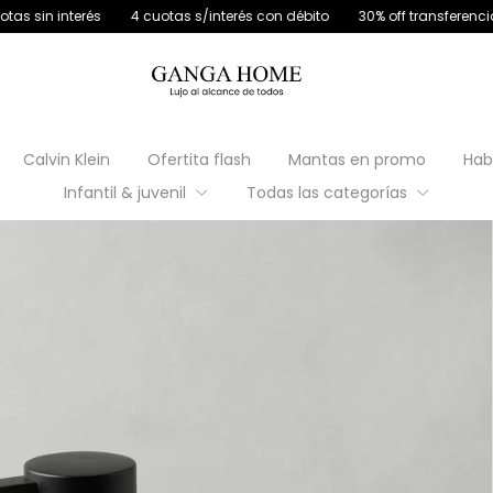
erés
4 cuotas s/interés con débito
30% off transferencia
12 cuot
Calvin Klein
Ofertita flash
Mantas en promo
Hab
Infantil & juvenil
Todas las categorías