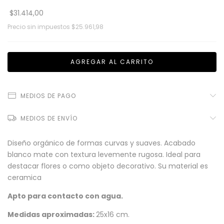
$31.414,00
Precio sin impuestos
$25.961,98
MEDIOS DE PAGO
MEDIOS DE ENVÍO
Diseño orgánico de formas curvas y suaves. Acabado
blanco mate con textura levemente rugosa. Ideal para
destacar flores o como objeto decorativo. Su material es
ceramica
Apto para contacto con agua.
Medidas aproximadas:
25x16 cm.