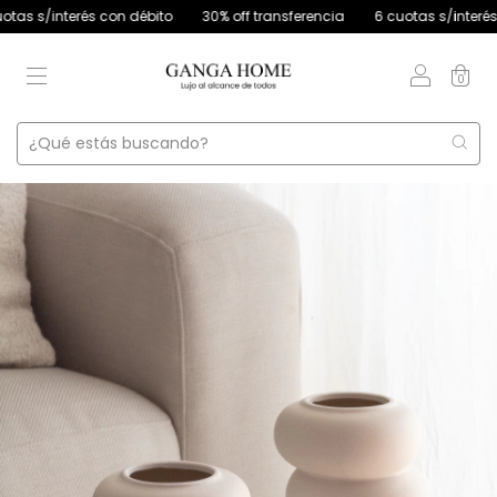
 s/interés con débito
30% off transferencia
6 cuotas s/interés si
0