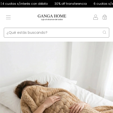
otas s/interés con débito
30% off transferencia
6 cuotas s/interés
0