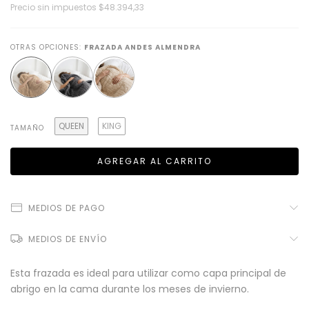
Precio sin impuestos
$48.394,33
OTRAS OPCIONES:
FRAZADA ANDES ALMENDRA
QUEEN
KING
TAMAÑO
MEDIOS DE PAGO
MEDIOS DE ENVÍO
Esta frazada es ideal para utilizar como capa principal de
abrigo en la cama durante los meses de invierno.