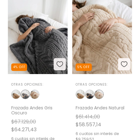
4
%
OFF
5
%
OFF
OTRAS OPCIONES:
OTRAS OPCIONES:
Frazada Andes Gris
Frazada Andes Natural
Oscuro
$61.414,00
$67.129,00
$58.557,14
$64.271,43
6
cuotas sin interés de
6
cuotas sin interés de
$9.759,52