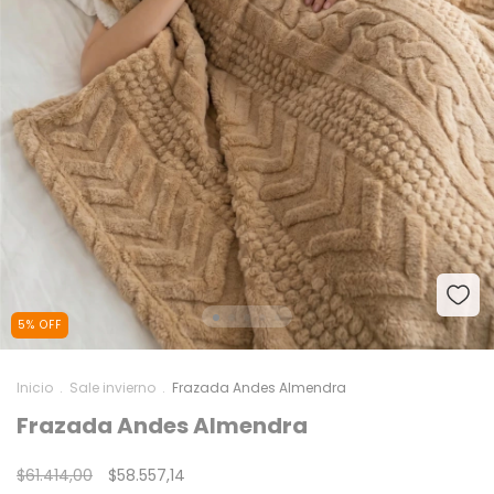
5
%
OFF
Inicio
.
Sale invierno
.
Frazada Andes Almendra
Frazada Andes Almendra
$61.414,00
$58.557,14