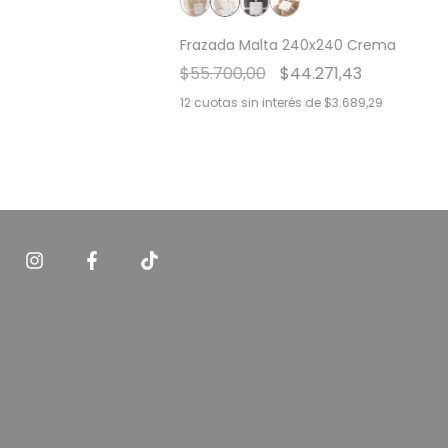
Frazada Malta 240x240 Crema
$55.700,00
$44.271,43
12
cuotas sin interés de
$3.689,29