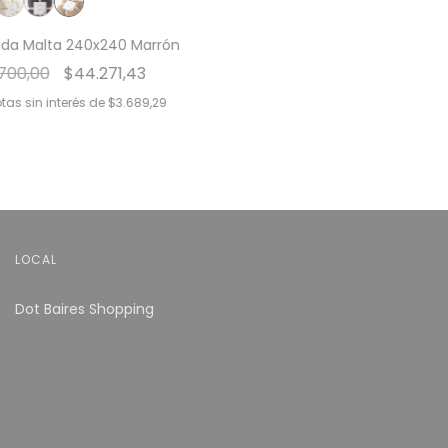
ada Malta 240x240 Marrón
700,00
$44.271,43
tas sin interés de
$3.689,29
LOCAL
Dot Baires Shopping