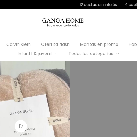
12 cuotas sin interés
4 cuotas s/interés c
Calvin Klein
Ofertita flash
Mantas en promo
Hab
Infantil & juvenil
Todas las categorías