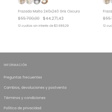
Frazada Malta 240x240 Gris Oscuro
Fraz
$55.700,00
$44.271,43
$55.
12
cuotas sin interés de
$3.689,29
12
cuo
INFORMACIÓN
Preguntas frecuentes
Cambios, devoluciones y postventa
Términos y condiciones
Política de privacidad