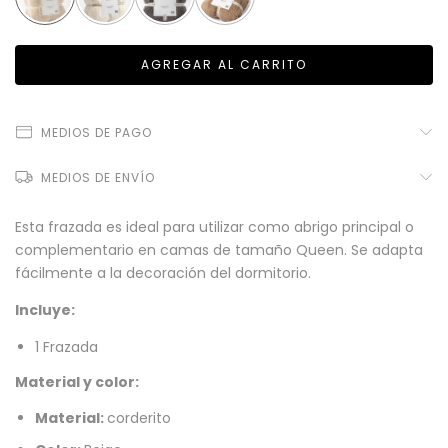
MEDIOS DE PAGO
MEDIOS DE ENVÍO
Esta frazada es ideal para utilizar como abrigo principal o
complementario en camas de tamaño Queen. Se adapta
fácilmente a la decoración del dormitorio.
Incluye:
1 Frazada
Material y color:
Material:
corderito