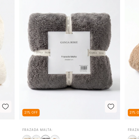
21
%
OFF
21
%
FRAZADA MALTA:
FRAZA