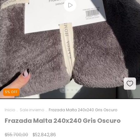
5
%
OFF
Inicio
.
Sale invierno
.
Frazada Malta 240x240 Gris Oscuro
Frazada Malta 240x240 Gris Oscuro
$55.700,00
$52.842,86