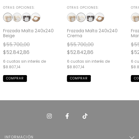
OTRAS OPCIONES:
OTRAS OPCIONES:
OTR
Frazada Malta 240x240
Frazada Malta 240x240
Fra
Beige
Crema
Mar
$55.700,00
$55.700,00
$55
$52.842,86
$52.842,86
$52
6
cuotas sin interés de
6
cuotas sin interés de
6
cu
$8.807,14
$8.807,14
$8.8
INFORMACIÓN