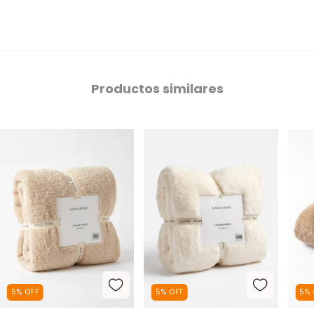
Productos similares
5
%
OFF
5
%
OFF
5
%