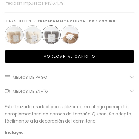
Precio sin impuestos
$43.671,79
OTRAS OPCIONES:
FRAZADA MALTA 240X240 GRIS OSCURO
MEDIOS DE PAGO
MEDIOS DE ENVÍO
Esta frazada es ideal para utilizar como abrigo principal o
complementario en camas de tamaño Queen. Se adapta
fácilmente a la decoración del dormitorio.
Incluye: