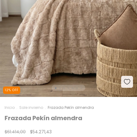
12
%
OFF
Inicio
.
Sale invierno
.
Frazada Pekín almendra
Frazada Pekín almendra
$61.414,00
$54.271,43