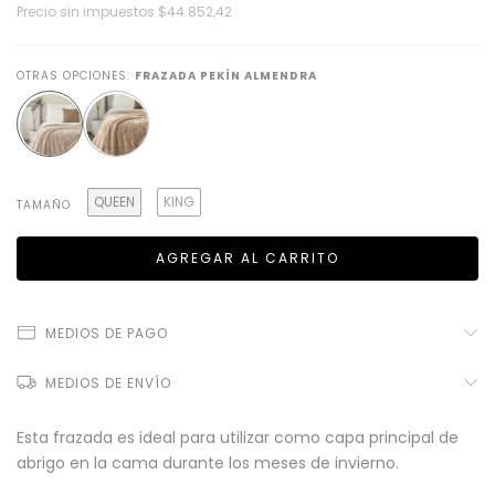
Precio sin impuestos
$44.852,42
OTRAS OPCIONES:
FRAZADA PEKÍN ALMENDRA
QUEEN
KING
TAMAÑO
MEDIOS DE PAGO
MEDIOS DE ENVÍO
Esta frazada es ideal para utilizar como capa principal de
abrigo en la cama durante los meses de invierno.