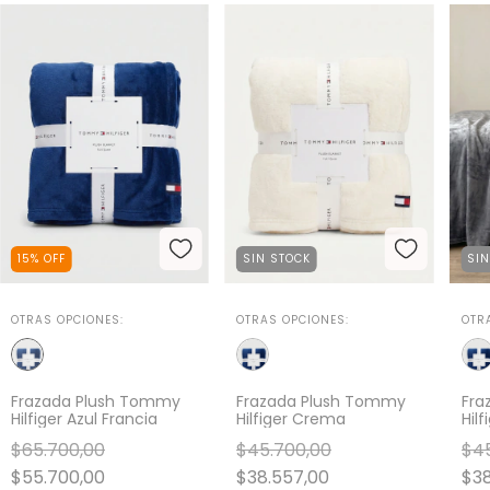
15
%
OFF
SIN STOCK
SI
OTRAS OPCIONES:
OTRAS OPCIONES:
OTR
Frazada Plush Tommy
Frazada Plush Tommy
Fra
Hilfiger Azul Francia
Hilfiger Crema
Hilf
$65.700,00
$45.700,00
$45
$55.700,00
$38.557,00
$38