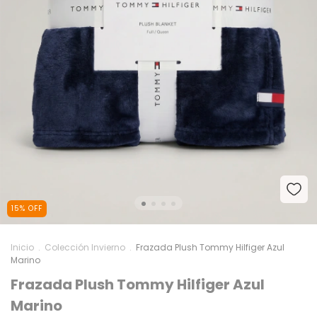
15
%
OFF
Inicio
.
Colección Invierno
.
Frazada Plush Tommy Hilfiger Azul
Marino
Frazada Plush Tommy Hilfiger Azul
Marino