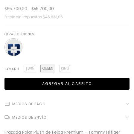
$65.700,00
$55.700,00
Precio sin impuestos
$46.033,06
OTRAS OPCIONES:
TWIN
QUEEN
KING
TAMAÑO
MEDIOS DE PAGO
MEDIOS DE ENVÍO
Frazada Polar Plush de Felpa Premium - Tommy Hilfiger