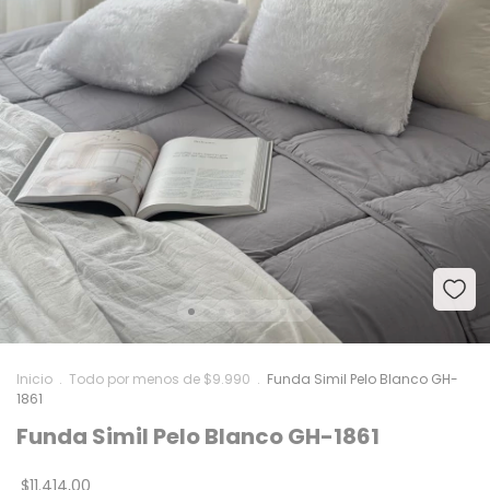
Inicio
.
Todo por menos de $9.990
.
Funda Simil Pelo Blanco GH-
1861
Funda Simil Pelo Blanco GH-1861
$11.414,00