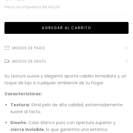
Precio sin impuestos
$9.433,06
MEDIOS DE PAGO
MEDIOS DE ENVÍO
Su textura suave y elegante aporta calidez inmediata y un
toque de lujo a cualquier ambiente de tu hogar.
Características:
Textura:
Símil pelo de alta calidad, extremadamente
suave al tacto.
Diseño:
Color blanco puro con apertura superior y
cierre invisible
, lo que garantiza una estética