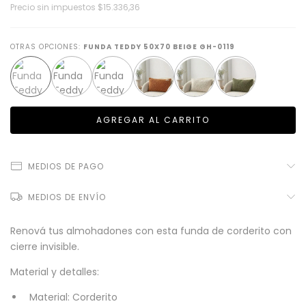
Precio sin impuestos
$15.336,36
OTRAS OPCIONES:
FUNDA TEDDY 50X70 BEIGE GH-0119
MEDIOS DE PAGO
MEDIOS DE ENVÍO
Renová tus almohadones con esta funda de corderito con
cierre invisible.
Material y detalles:
Material: Corderito