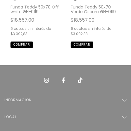
Funda Teddy 50x70 Off
Funda Teddy 50x70
white GH-0119
Verde Oscuro GH-0119
$18.557,00
$18.557,00
6
cuotas sin interés de
6
cuotas sin interés de
$3.092,83
$3.092,83
INFORMACIÓN
LOCAL