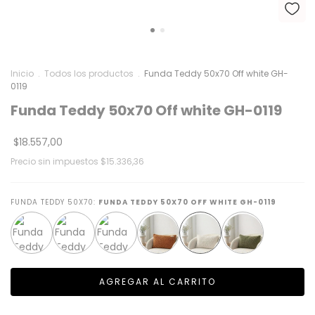
Inicio
.
Todos los productos
.
Funda Teddy 50x70 Off white GH-
0119
Funda Teddy 50x70 Off white GH-0119
$18.557,00
Precio sin impuestos
$15.336,36
FUNDA TEDDY 50X70:
FUNDA TEDDY 50X70 OFF WHITE GH-0119