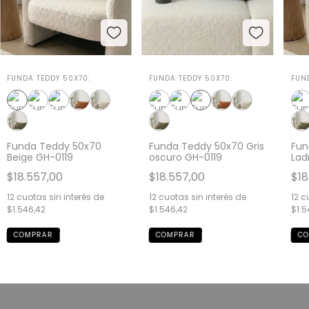
FUNDA TEDDY 50X70:
FUNDA TEDDY 50X70:
FUN
Funda Teddy 50x70
Funda Teddy 50x70 Gris
Fun
Beige GH-0119
oscuro GH-0119
Ladr
$18.557,00
$18.557,00
$18
12
cuotas sin interés de
12
cuotas sin interés de
12
cu
$1.546,42
$1.546,42
$1.5