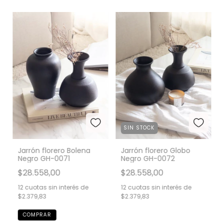
SIN STOCK
Jarrón florero Bolena
Jarrón florero Globo
Negro GH-0071
Negro GH-0072
$28.558,00
$28.558,00
12
cuotas sin interés de
12
cuotas sin interés de
$2.379,83
$2.379,83