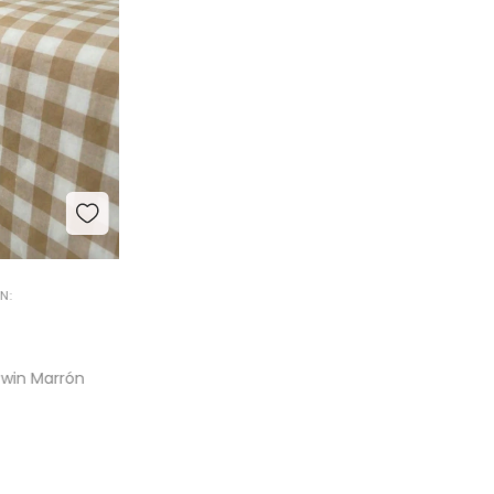
N:
Twin Marrón