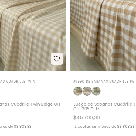
AS CUADRILLE TWIN:
JUEGO DE SABANAS CUADRILLE TWI
nas Cuadrille Twin Beige GH-
Juego de Sabanas Cuadrille 
GH-2051T-M
$45.700,00
terés de
$3.808,33
12
cuotas sin interés de
$3.808,33