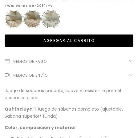
TWIN VERDE GH-2051T-V
MEDIOS DE PAGO
MEDIOS DE ENVÍO
Juego de sábanas cuadrille, suave y resistente para el
descanso diario.
Qué incluye:
1 Juego de sábanas completo (ajustable,
Sabana superior/ funda)
Color, composición y material