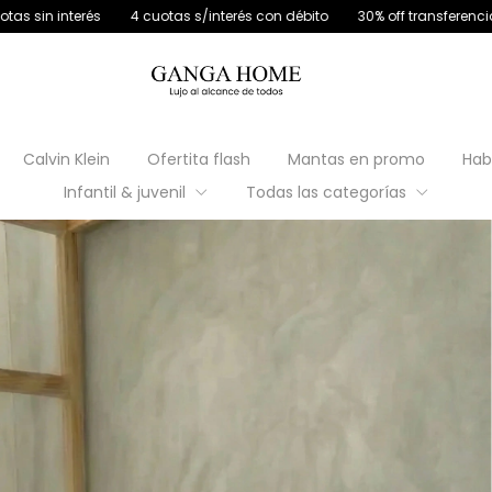
s/interés con débito
30% off transferencia
12 cuotas sin interés
Calvin Klein
Ofertita flash
Mantas en promo
Hab
Infantil & juvenil
Todas las categorías