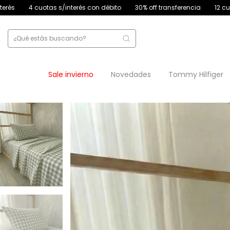
con débito
30% off transferencia
12 cuotas sin interés
4 cuotas 
Sale invierno
Novedades
Tommy Hilfiger