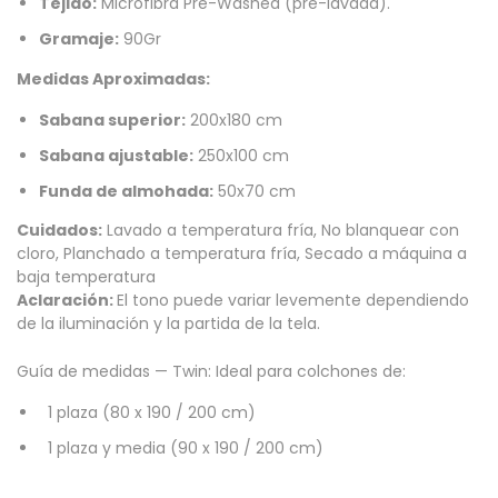
Tejido:
Microfibra Pre-Washed (pre-lavada).
Gramaje:
90Gr
Medidas Aproximadas:
Sabana superior:
200x180 cm
Sabana ajustable:
250x100 cm
Funda de almohada:
50x70 cm
Cuidados:
Lavado a temperatura fría, No blanquear con
cloro, Planchado a temperatura fría, Secado a máquina a
baja temperatura
Aclaración:
El tono puede variar levemente dependiendo
de la iluminación y la partida de la tela.
Guía de medidas — Twin: Ideal para colchones de:
1 plaza (80 x 190 / 200 cm)
1 plaza y media (90 x 190 / 200 cm)