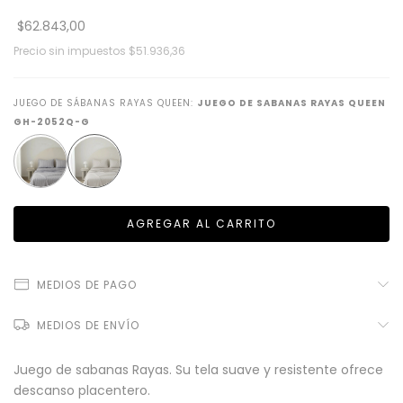
$62.843,00
Precio sin impuestos
$51.936,36
JUEGO DE SÁBANAS RAYAS QUEEN:
JUEGO DE SABANAS RAYAS QUEEN
GH-2052Q-G
MEDIOS DE PAGO
MEDIOS DE ENVÍO
Juego de sabanas Rayas. Su tela suave y resistente ofrece
descanso placentero.