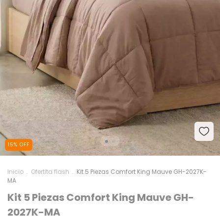
15
%
OFF
Inicio
.
Ofertita flash
.
Kit 5 Piezas Comfort King Mauve GH-2027K-
MA
Kit 5 Piezas Comfort King Mauve GH-
2027K-MA