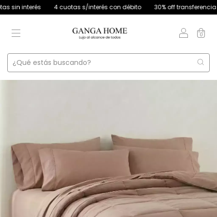
interés
4 cuotas s/interés con débito
30% off transferencia
12 
0