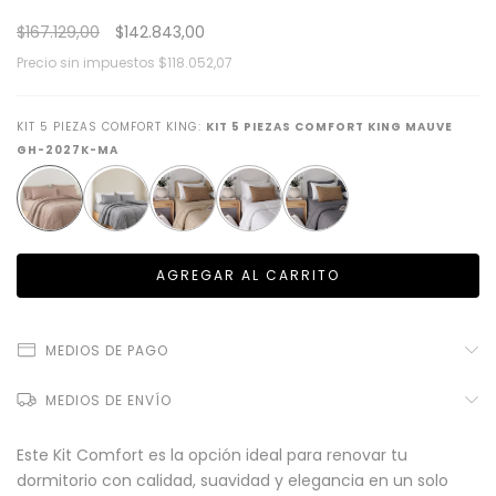
$167.129,00
$142.843,00
Precio sin impuestos
$118.052,07
KIT 5 PIEZAS COMFORT KING:
KIT 5 PIEZAS COMFORT KING MAUVE
GH-2027K-MA
MEDIOS DE PAGO
MEDIOS DE ENVÍO
Este Kit Comfort es la opción ideal para renovar tu
dormitorio con calidad, suavidad y elegancia en un solo