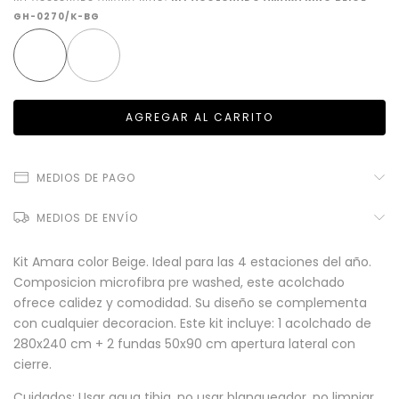
GH-0270/K-BG
MEDIOS DE PAGO
MEDIOS DE ENVÍO
Kit Amara color Beige. Ideal para las 4 estaciones del año.
Composicion microfibra pre washed, este acolchado
ofrece calidez y comodidad. Su diseño se complementa
con cualquier decoracion. Este kit incluye: 1 acolchado de
280x240 cm + 2 fundas 50x90 cm apertura lateral con
cierre.
Cuidados: Usar agua tibia, no usar blanqueador, no limpiar