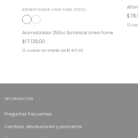
Alfo
AROMATIZADOR LINEA FUME 250CC:
$78.
12
cuo
Aromatizador 250cc Botánical Linea Fume
$17.129,00
12
cuotas sin interés de
$1.427,42
INFORMACIÓN
Preguntas frecuentes
Cambios, devoluciones y postventa