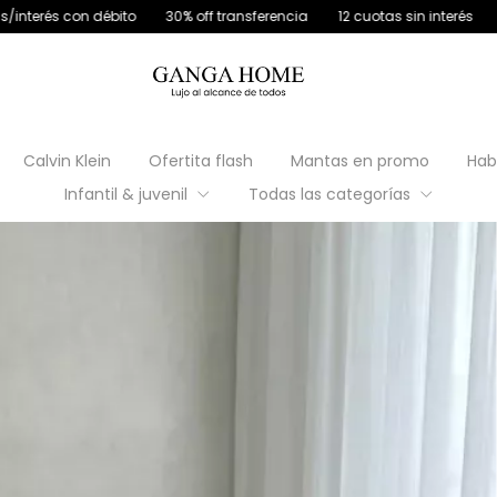
o
30% off transferencia
12 cuotas sin interés
4 cuotas s/interés
Calvin Klein
Ofertita flash
Mantas en promo
Hab
Infantil & juvenil
Todas las categorías