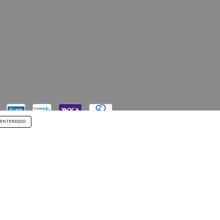
ENTENDIDO
ra reclamos
ingresá acá.
/
Botón de arrepentimiento