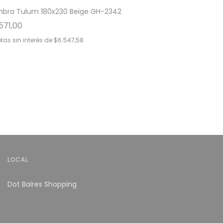
mbra Tulum 180x230 Beige GH-2342
571,00
tas sin interés de
$6.547,58
LOCAL
Dot Baires Shopping