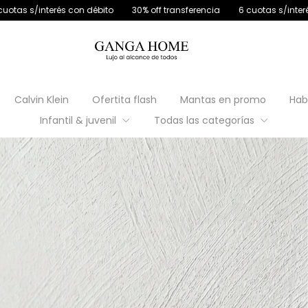
ébito
30% off transferencia
6 cuotas s/interés sin mínimo de comp
Calvin Klein
Ofertita flash
Mantas en promo
Hab
Infantil & juvenil
Todas las categorías