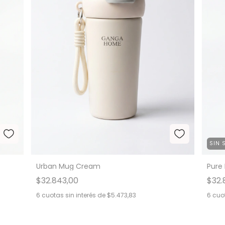
SIN 
Urban Mug Cream
Pure
$32.843,00
$32.
6
cuotas sin interés de
$5.473,83
6
cuot