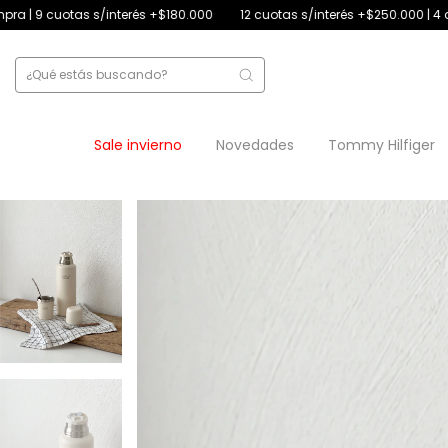
rés +$180.000
12 cuotas s/interés +$250.000 | 4 cuotas s/interés con d
Sale invierno
Novedades
Tommy Hilfiger