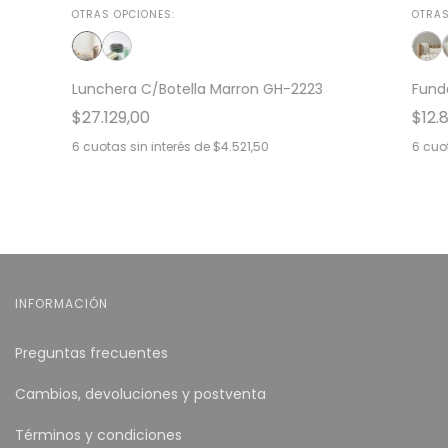
OTRAS OPCIONES:
OTRAS
Lunchera C/Botella Marron GH-2223
Fund
$27.129,00
$12.
6
cuotas sin interés de
$4.521,50
6
cuot
INFORMACIÓN
Preguntas frecuentes
Cambios, devoluciones y postventa
Términos y condiciones