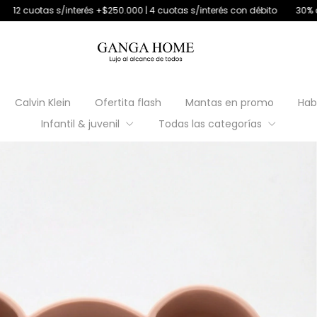
 +$250.000 | 4 cuotas s/interés con débito
30% off transferencia
6
Calvin Klein
Ofertita flash
Mantas en promo
Hab
Infantil & juvenil
Todas las categorías