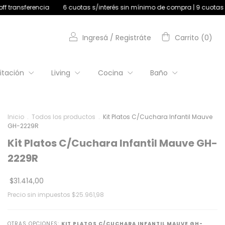
 cuotas s/interés sin mínimo de compra | 9 cuotas s/interés +$180.000
Ingresá
/
Registráte
Carrito
(
0
)
itación
Living
Cocina
Baño
Inicio
.
Todos los productos
.
Kit Platos C/Cuchara Infantil Mauve
GH-2229R
Kit Platos C/Cuchara Infantil Mauve GH-
2229R
$31.414,00
Precio sin impuestos
$25.961,98
OTRAS OPCIONES:
KIT PLATOS C/CUCHARA INFANTIL MAUVE GH-