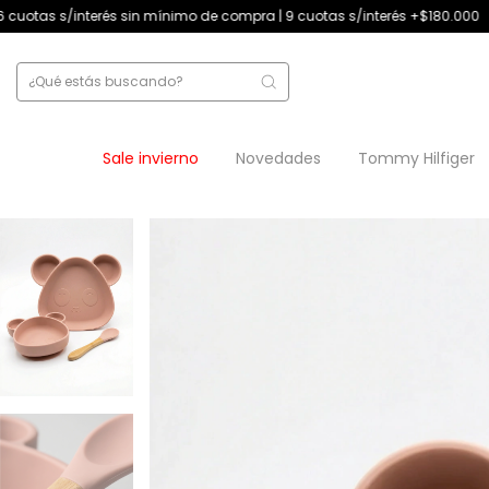
n mínimo de compra | 9 cuotas s/interés +$180.000
12 cuotas s/interés
Sale invierno
Novedades
Tommy Hilfiger