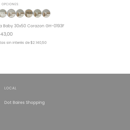
 OPCIONES:
a Baby 30x50 Corazon GH-0193F
843,00
as sin interés de
$2.140,50
LOCAL
Dot Baires Shopping