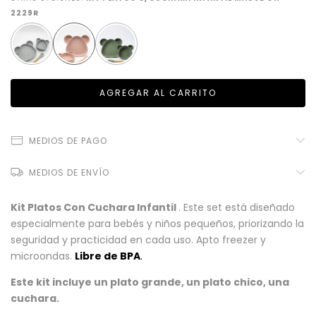
2229R
MEDIOS DE PAGO
MEDIOS DE ENVÍO
Kit Platos Con Cuchara Infantil
. Este set está diseñado
especialmente para bebés y niños pequeños, priorizando la
seguridad y practicidad en cada uso. Apto freezer y
microondas.
Libre de BPA
.
Este kit incluye un plato grande, un plato chico, una
cuchara.