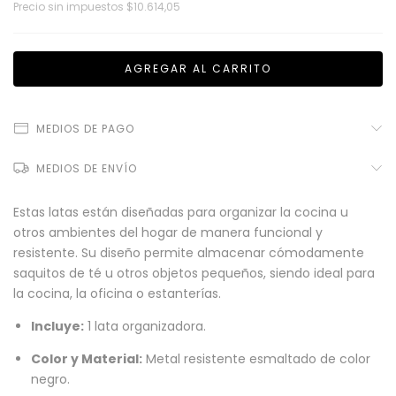
Precio sin impuestos
$10.614,05
MEDIOS DE PAGO
MEDIOS DE ENVÍO
Estas latas están diseñadas para organizar la cocina u
otros ambientes del hogar de manera funcional y
resistente. Su diseño permite almacenar cómodamente
saquitos de té u otros objetos pequeños, siendo ideal para
la cocina, la oficina o estanterías.
Incluye:
1 lata organizadora.
Color y Material:
Metal resistente esmaltado de color
negro.