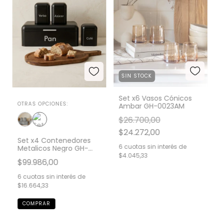
SIN STOCK
Set x6 Vasos Cónicos
OTRAS OPCIONES:
Ambar GH-0023AM
$26.700,00
$24.272,00
Set x4 Contenedores
6
cuotas sin interés de
Metalicos Negro GH-
$4.045,33
0058NG
$99.986,00
6
cuotas sin interés de
$16.664,33