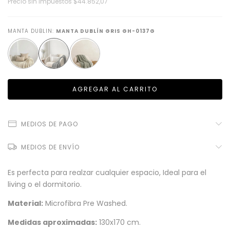
Precio sin impuestos
$44.852,07
MANTA DUBLIN:
MANTA DUBLÍN GRIS GH-0137G
MEDIOS DE PAGO
MEDIOS DE ENVÍO
Es perfecta para realzar cualquier espacio, Ideal para el
living o el dormitorio.
Material:
Microfibra Pre Washed.
Medidas aproximadas:
130x170 cm.