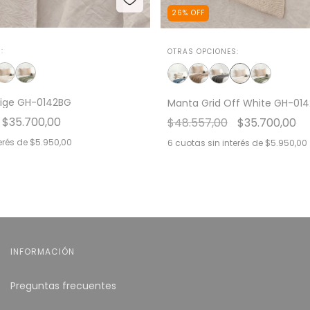
26
%
OFF
:
OTRAS OPCIONES:
eige GH-0142BG
Manta Grid Off White GH-01
$35.700,00
$48.557,00
$35.700,00
erés de
$5.950,00
6
cuotas sin interés de
$5.950,00
INFORMACIÓN
Preguntas frecuentes