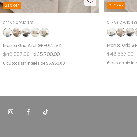
26
%
OFF
26
%
OFF
OTRAS OPCIONES
OTRAS OPCIONES:
Manta Grid B
Manta Grid Azul GH-0142AZ
$48.557,00
$48.557,00
$35.700,00
6
cuotas sin int
6
cuotas sin interés de
$5.950,00