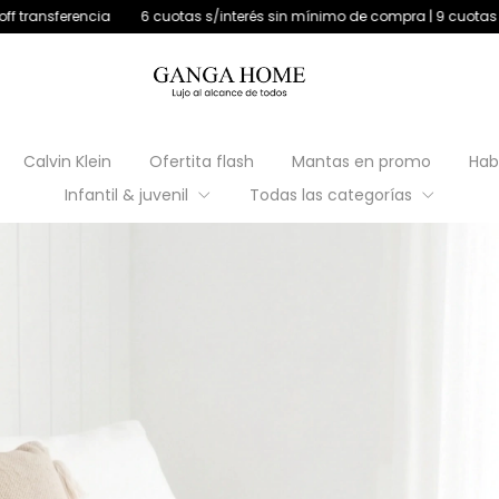
6 cuotas s/interés sin mínimo de compra | 9 cuotas s/interés +$180.000
Calvin Klein
Ofertita flash
Mantas en promo
Hab
Infantil & juvenil
Todas las categorías