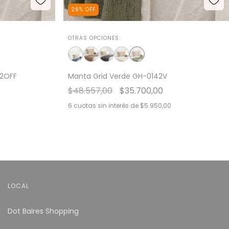
26
%
OFF
OTRAS OPCIONES:
42OFF
Manta Grid Verde GH-0142V
$48.557,00
$35.700,00
6
cuotas sin interés de
$5.950,00
LOCAL
Dot Baires Shopping