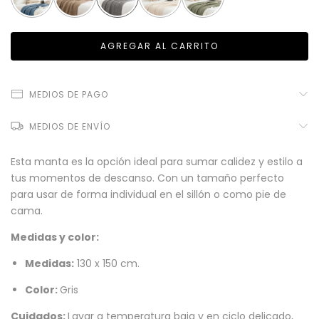
MEDIOS DE PAGO
MEDIOS DE ENVÍO
Esta manta es la opción ideal para sumar calidez y estilo a
tus momentos de descanso. Con un tamaño perfecto
para usar de forma individual en el sillón o como pie de
cama.
Medidas y color:
Medidas:
130 x 150 cm.
Color:
Gris
Cuidados:
Lavar a temperatura baja y en ciclo delicado,