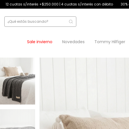
s +$250.000 | 4 cuotas s/interés con débito
30% off transferencia
Sale invierno
Novedades
Tommy Hilfiger