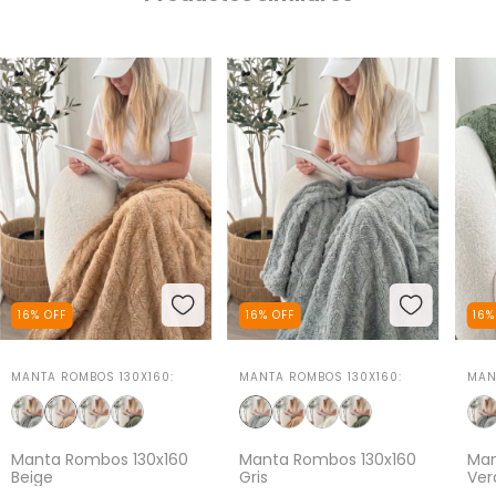
16
%
OFF
16
%
OFF
16
MANTA ROMBOS 130X160:
MANTA ROMBOS 130X160:
MAN
Manta Rombos 130x160
Manta Rombos 130x160
Man
Beige
Gris
Ver