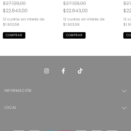
$27.129,00
$27.129,00
$27
$22.843,00
$22.843,00
$22
12
cuotas sin interés de
12
cuotas sin interés de
12
cu
$1.903,58
$1.903,58
$1.9
INFORMACIÓN
LOCAL