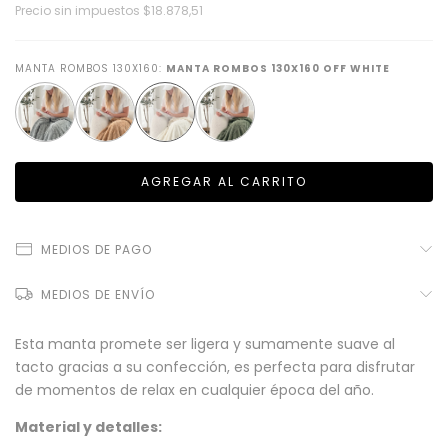
Precio sin impuestos
$18.878,51
MANTA ROMBOS 130X160:
MANTA ROMBOS 130X160 OFF WHITE
MEDIOS DE PAGO
MEDIOS DE ENVÍO
Esta manta promete ser ligera y sumamente suave al
tacto gracias a su confección, es perfecta para disfrutar
de momentos de relax en cualquier época del año.
Material y detalles: