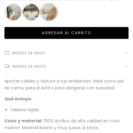
MEDIOS DE PAGO
MEDIOS DE ENVÍO
Aportar calidez y textura a tus ambientes. Ideal como pie
de cama, para el sofá o para abrigarse con suavidad.
Qué incluye:
1 Manta tejida.
Color y material:
100% Acrílico de alta calidad en color
marrón. Material liviano y muy suave al tacto.