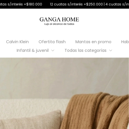
180.000
12 cuotas s/interés +$250.000 | 4 cuotas s/interés con débito
Calvin Klein
Ofertita flash
Mantas en promo
Hab
Infantil & juvenil
Todas las categorías