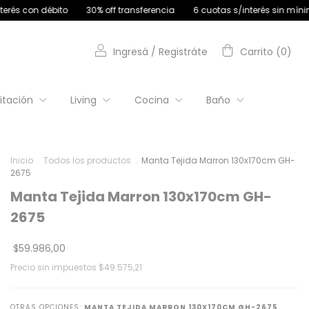
30% off transferencia
6 cuotas s/interés sin mínimo de compra | 9
Ingresá
/
Registráte
Carrito
(
0
)
itación
Living
Cocina
Baño
Inicio
.
Todos los productos
.
Manta Tejida Marron 130x170cm GH-
2675
Manta Tejida Marron 130x170cm GH-
2675
$59.986,00
Precio sin impuestos
$49.575,21
OTRAS OPCIONES:
MANTA TEJIDA MARRON 130X170CM GH-2675