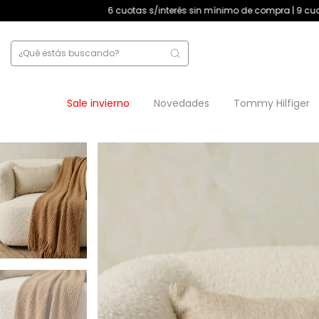
6 cuotas s/interés sin mínimo de compra | 9 cuotas s/interés +$
Sale invierno
Novedades
Tommy Hilfiger