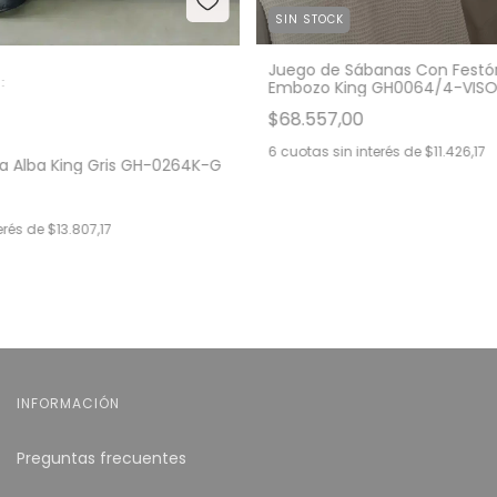
SIN STOCK
Juego de Sábanas Con Festón
:
Embozo King GH0064/4-VIS
$68.557,00
6
cuotas sin interés de
$11.426,17
a Alba King Gris GH-0264K-G
erés de
$13.807,17
INFORMACIÓN
Preguntas frecuentes