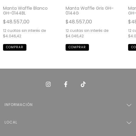
Manta Waffle Blanco
Manta Waffle Gris GH-
Man
GH-0144BL
0144G
GH-
$48.557,00
$48.557,00
$48
12
cuotas sin interés de
12
cuotas sin interés de
12
cu
$4.046,42
$4.046,42
$4.
INFORMACIÓN
LOCAL