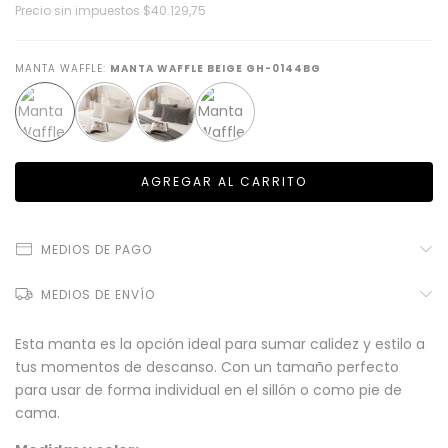
Precio sin impuestos
$40.129,75
MANTA WAFFLE:
MANTA WAFFLE BEIGE GH-0144BG
MEDIOS DE PAGO
MEDIOS DE ENVÍO
Esta manta es la opción ideal para sumar calidez y estilo a
tus momentos de descanso. Con un tamaño perfecto
para usar de forma individual en el sillón o como pie de
cama.