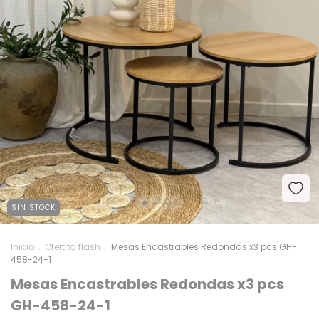
SIN STOCK
Inicio
.
Ofertita flash
.
Mesas Encastrables Redondas x3 pcs GH-
458-24-1
Mesas Encastrables Redondas x3 pcs
GH-458-24-1