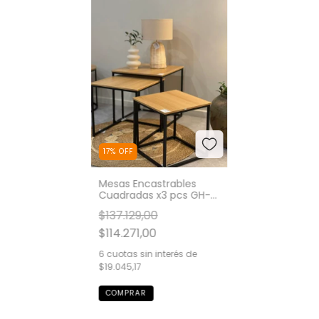
17
%
OFF
Mesas Encastrables
Cuadradas x3 pcs GH-
458-24-2
$137.129,00
$114.271,00
6
cuotas sin interés de
$19.045,17