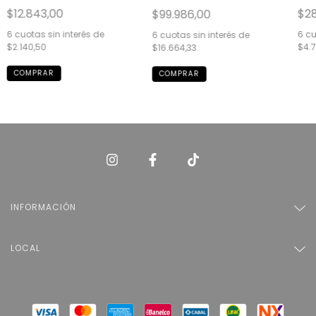
0062
Blanco GH-0082Q/BL
$12.843,00
$28
$99.986,00
6
cuotas sin interés de
6
cu
6
cuotas sin interés de
$2.140,50
$4.7
$16.664,33
INFORMACIÓN
LOCAL