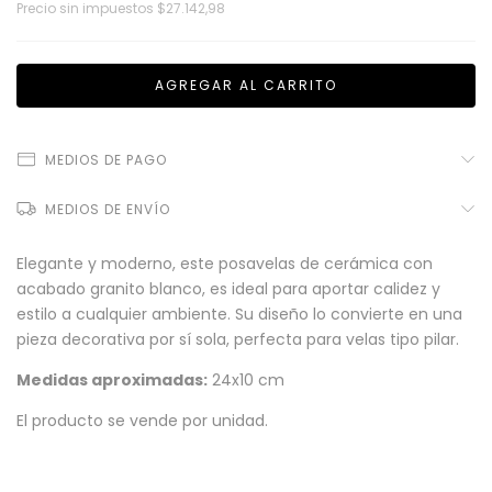
Precio sin impuestos
$27.142,98
MEDIOS DE PAGO
MEDIOS DE ENVÍO
Elegante y moderno, este posavelas de cerámica con
acabado granito blanco, es ideal para aportar calidez y
estilo a cualquier ambiente. Su diseño lo convierte en una
pieza decorativa por sí sola, perfecta para velas tipo pilar.
Medidas aproximadas:
24x10 cm
El producto se vende por unidad.