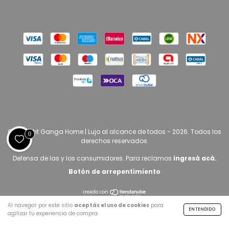
Copyright Ganga Home | Lujo al alcance de todos - 2026. Todos los
0
derechos reservados.
Defensa de las y los consumidores. Para reclamos
ingresá acá.
Botón de arrepentimiento
Al navegar por este sitio
aceptás el uso de cookies
para
ENTENDIDO
agilizar tu experiencia de compra.