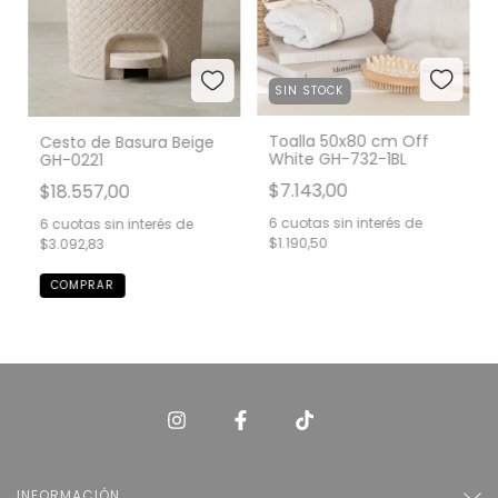
SIN STOCK
Toalla 50x80 cm Off
Cesto de Basura Beige
White GH-732-1BL
GH-0221
$7.143,00
$18.557,00
6
cuotas sin interés de
6
cuotas sin interés de
$1.190,50
$3.092,83
INFORMACIÓN