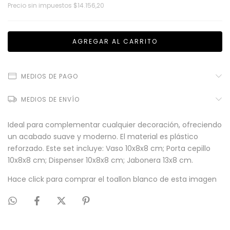
Precio sin impuestos
$14.156,20
MEDIOS DE PAGO
MEDIOS DE ENVÍO
Ideal para complementar cualquier decoración, ofreciendo
un acabado suave y moderno. El material es plástico
reforzado. Este set incluye: Vaso 10x8x8 cm; Porta cepillo
10x8x8 cm; Dispenser 10x8x8 cm; Jabonera 13x8 cm.
Hace click para comprar el
toallon blanco
de esta imagen