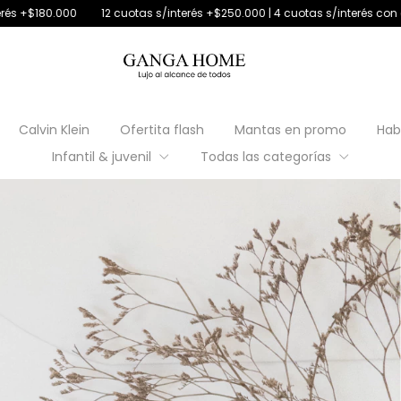
2 cuotas s/interés +$250.000 | 4 cuotas s/interés con débito
30% off 
Calvin Klein
Ofertita flash
Mantas en promo
Hab
Infantil & juvenil
Todas las categorías