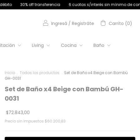
transferencia
6 cuotas s/interés sin mínimo de compra | 9 cuotas s/i
Ingresá
/
Registráte
Carrito
(
0
)
itación
Living
Cocina
Baño
Inicio
.
Todos los productos
.
Set de Baño x4 Beige con Bambú
GH-0031
Set de Baño x4 Beige con Bambú GH-
0031
$72.843,00
Precio sin impuestos
$60.200,83