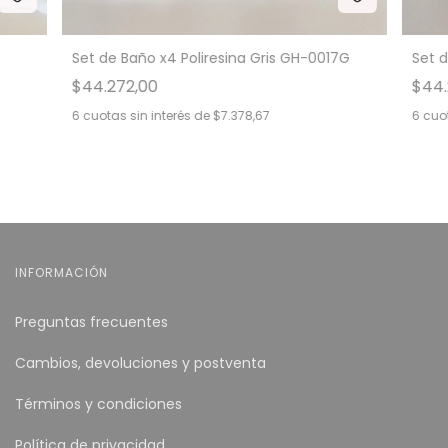
Set de Baño x4 Poliresina Gris GH-0017G
Set d
$44.272,00
$44.
6
cuotas sin interés de
$7.378,67
6
cuot
INFORMACIÓN
Preguntas frecuentes
Cambios, devoluciones y postventa
Términos y condiciones
Política de privacidad