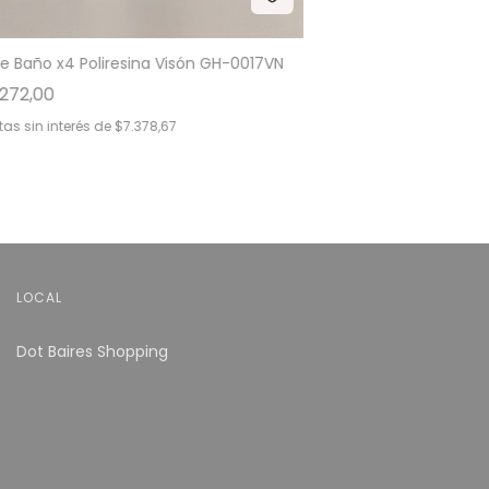
e Baño x4 Poliresina Visón GH-0017VN
272,00
as sin interés de
$7.378,67
LOCAL
Dot Baires Shopping