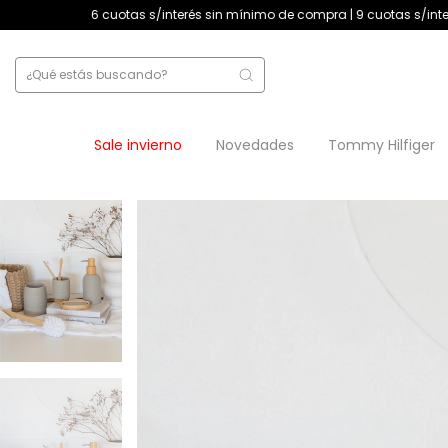
otas s/interés sin mínimo de compra | 9 cuotas s/interés +$180.000
1
Sale invierno
Novedades
Tommy Hilfiger