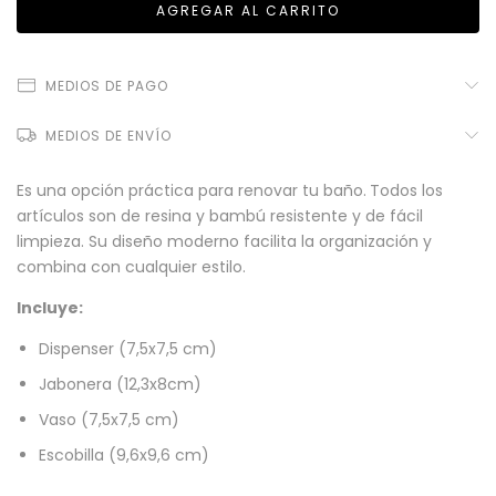
MEDIOS DE PAGO
MEDIOS DE ENVÍO
Es una opción práctica para renovar tu baño.
Todos los
artículos son de resina y bambú resistente y de fácil
limpieza. Su diseño moderno facilita la organización y
combina con cualquier estilo.
Incluye:
Dispenser (7,5x7,5 cm)
Jabonera (12,3x8cm)
Vaso (7,5x7,5 cm)
Escobilla (9,6x9,6 cm)