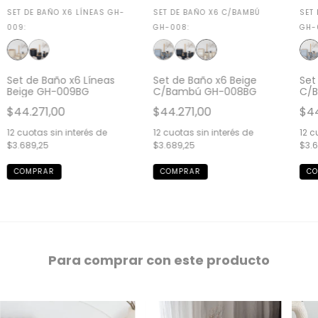
SET DE BAÑO X6 LÍNEAS GH-
SET DE BAÑO X6 C/BAMBÚ
SET
009:
GH-008:
GH-
Set de Baño x6 Líneas
Set de Baño x6 Beige
Set
Beige GH-009BG
C/Bambú GH-008BG
C/
$44.271,00
$44.271,00
$44
12
cuotas sin interés de
12
cuotas sin interés de
12
cu
$3.689,25
$3.689,25
$3.6
Para comprar con este producto