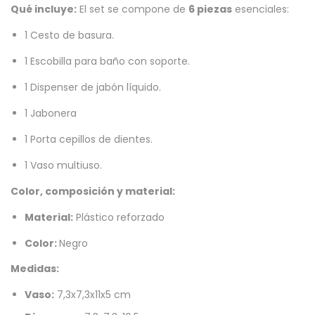
Qué incluye:
El set se compone de
6 piezas
esenciales:
1 Cesto de basura.
1 Escobilla para baño con soporte.
1 Dispenser de jabón líquido.
1 Jabonera
1 Porta cepillos de dientes.
1 Vaso multiuso.
Color, composición y material:
Material:
Plástico reforzado
Color:
Negro
Medidas:
Vaso:
7,3x7,3x11x5 cm