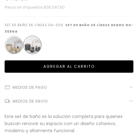
Precio sin impuestos
$36.587,60
SET DE BAÑO X6 LÍNEAS GH-009:
SET DE BAÑO X6 LÍNEAS NEGRO GH-
009NG
MEDIOS DE PAGO
MEDIOS DE ENVÍO
Este set de baño es la solución completa para quienes
buscan renovar su espacio con un diseño cohesivo,
moderno y altamente funcional.