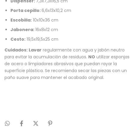
Dispenser:
7,3x7,3x16,5 cm
Porta cepillo:
6,6x13x10,2 cm
Escobilla:
10x10x36 cm
Jabonera:
16x8x12 cm
Cesto:
19,5x19,5x25 cm
Cuidados:
Lavar
regularmente con agua y jabón neutro
para evitar la acumulación de residuos.
NO
utilizar esponjas
de acero o limpiadores abrasivos que puedan rayar la
superficie plástica. Se recomienda secar las piezas con un
paño suave para mantener el acabado original.