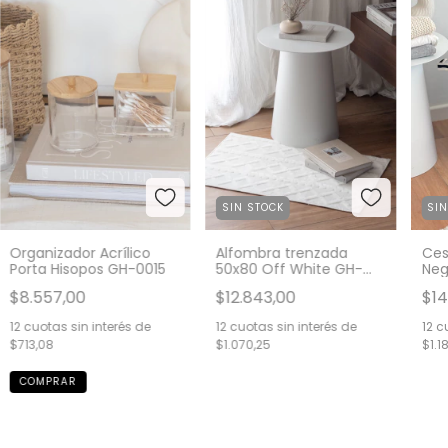
SIN STOCK
SI
Organizador Acrílico
Alfombra trenzada
Ces
Porta Hisopos GH-0015
50x80 Off White GH-
Neg
0032OFF
$8.557,00
$12.843,00
$14
12
cuotas sin interés de
12
cuotas sin interés de
12
cu
$713,08
$1.070,25
$1.1