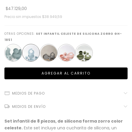
$47.129,00
Precio sin impuestos
$38.949,59
OTRAS OPCIONES:
SET INFANTIL CELESTE DE SILICONA ZORRO GH-
1851
MEDIOS DE PAGO
MEDIOS DE ENVÍO
Set infantil de 8 piezas, de silicona forma zorro color
celeste.
Este set incluye una cucharita de silicona, un