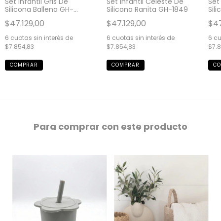
Set Infantil Gris De
Set Infantil Celeste De
Set
Silicona Ballena GH-
Silicona Ranita GH-1849
Sil
1848
$47.129,00
$47.129,00
$47
6
cuotas sin interés de
6
cuotas sin interés de
6
cu
$7.854,83
$7.854,83
$7.8
Para comprar con este producto