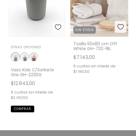
SIN STOCK
Toalla 50x80 cm Off
OTRAS OPCIONES:
White GH-732-1BL
$7.143,00
6
cuotas sin interés de
Vaso Kids C/Sorbete
$1.190,50
Gris GH-2230G
$12.843,00
6
cuotas sin interés de
$2.140,50