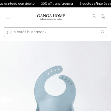
/interés con débito
30% off transferencia
6 cuotas s/interés sin m
0