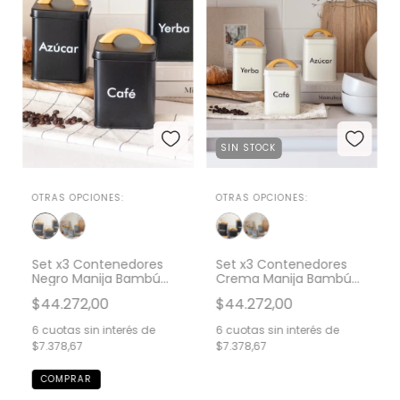
SIN STOCK
OTRAS OPCIONES:
OTRAS OPCIONES:
Set x3 Contenedores
Set x3 Contenedores
Negro Manija Bambú
Crema Manija Bambú
GH-0054NG
GH-0054CM
$44.272,00
$44.272,00
6
cuotas sin interés de
6
cuotas sin interés de
$7.378,67
$7.378,67