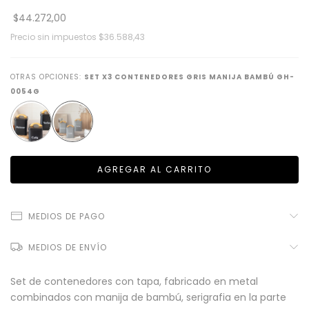
$44.272,00
Precio sin impuestos
$36.588,43
OTRAS OPCIONES:
SET X3 CONTENEDORES GRIS MANIJA BAMBÚ GH-
0054G
MEDIOS DE PAGO
MEDIOS DE ENVÍO
Set de contenedores con tapa, fabricado en metal
combinados con manija de bambú, serigrafia en la parte