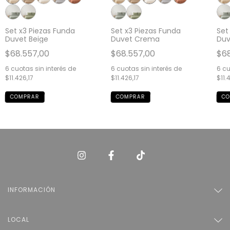
Set x3 Piezas Funda
Set x3 Piezas Funda
Set
Duvet Beige
Duvet Crema
Duv
$68.557,00
$68.557,00
$68
6
cuotas sin interés de
6
cuotas sin interés de
6
cu
$11.426,17
$11.426,17
$11.
COMPRAR
COMPRAR
CO
INFORMACIÓN
LOCAL