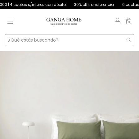
4 cuotas s/interés con débito
30% off transferencia
6 cuotas s/int
0