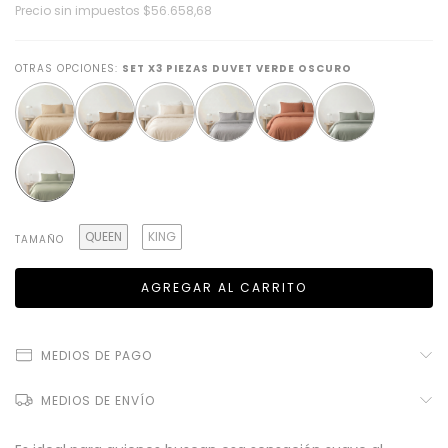
Precio sin impuestos
$56.658,68
OTRAS OPCIONES:
SET X3 PIEZAS DUVET VERDE OSCURO
QUEEN
KING
TAMAÑO
MEDIOS DE PAGO
MEDIOS DE ENVÍO