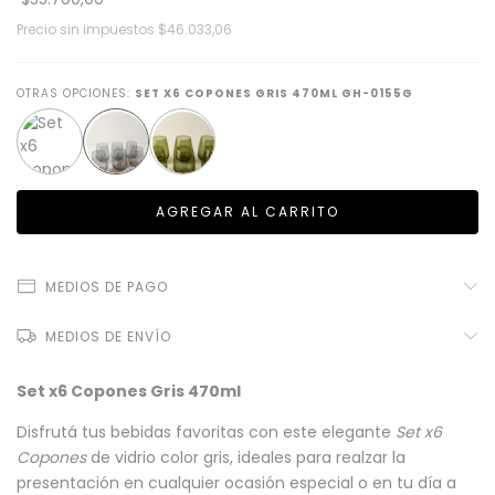
Precio sin impuestos
$46.033,06
OTRAS OPCIONES:
SET X6 COPONES GRIS 470ML GH-0155G
MEDIOS DE PAGO
MEDIOS DE ENVÍO
Set x6 Copones Gris 470ml
Disfrutá tus bebidas favoritas con este elegante
Set x6
Copones
de vidrio color gris, ideales para realzar la
presentación en cualquier ocasión especial o en tu día a