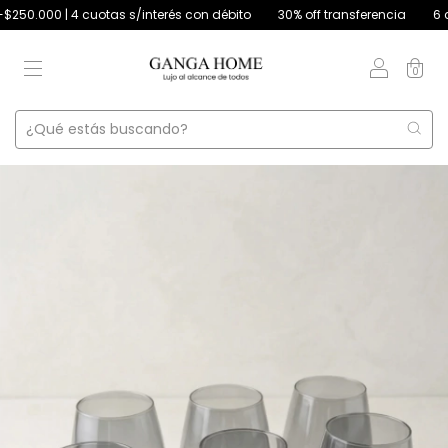
0.000 | 4 cuotas s/interés con débito
30% off transferencia
6 cuot
0