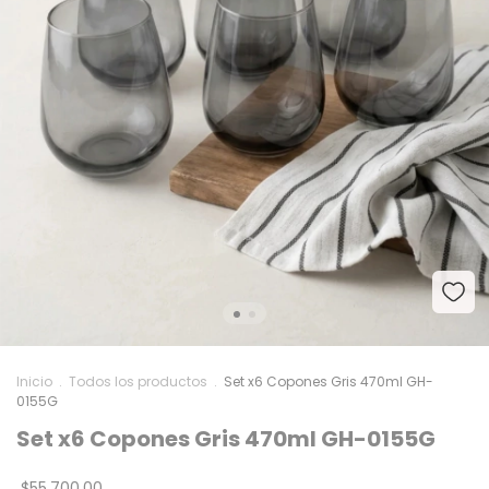
Inicio
.
Todos los productos
.
Set x6 Copones Gris 470ml GH-
0155G
Set x6 Copones Gris 470ml GH-0155G
$55.700,00