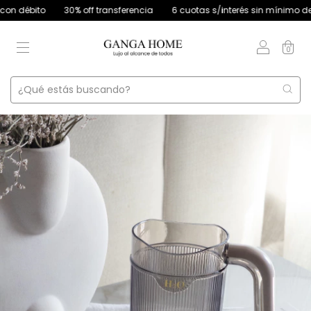
débito
30% off transferencia
6 cuotas s/interés sin mínimo de comp
0