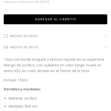
Precio sin impuestos
$3.529,75
MEDIOS DE PAGO
MEDIOS DE ENVÍO
Taza con borde irregular y textura rayada en su superficie.
Mango de acrílico, con cubierta en color beige. Posee el
texto H2O en color dorado en el frente de la taza.
Incluye: 1 taza
Detalles y medidas:
Material: acrílico
Medidas: 8x11 cm