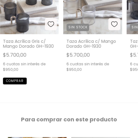
SIN STOCK
SI
Taza Acrílica Gris c/
Taza Acrílica c/ Mango
Taz
Mango Dorado GH-1930
Dorado GH-1930
GH-
$5.700,00
$5.700,00
$5.
6
cuotas sin interés de
6
cuotas sin interés de
6
cu
$950,00
$950,00
$95
Para comprar con este producto