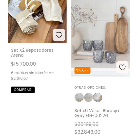
Set X2 Repasadores
Arena
$15.700,00
9
%
OFF
6
cuotas sin interés de
$2.616,67
OTRAS OPCIONES:
Set x6 Vasos Burbuja
Grey GH-0022G
$36.129,00
$32.843,00