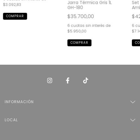
Jarra Térmica Gris 1L
Set
$3.092,83
GH-180
Amb
$35.700,00
$42
6
cuotas sin interés de
6
cu
$5.950,00
$7.1
INFORMACIÓN
LOCAL