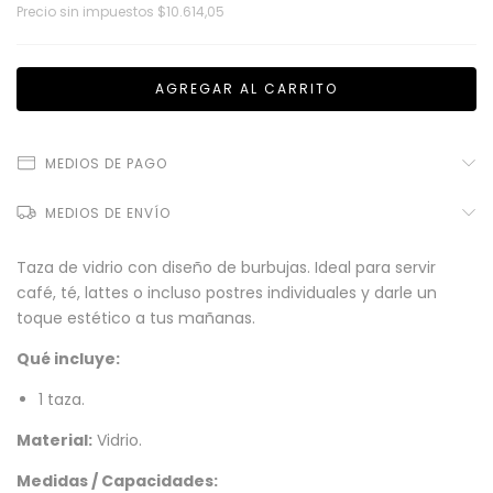
Precio sin impuestos
$10.614,05
MEDIOS DE PAGO
MEDIOS DE ENVÍO
Taza de vidrio con diseño de burbujas. Ideal para servir
café, té, lattes o incluso postres individuales y darle un
toque estético a tus mañanas.
Qué incluye:
1 taza.
Material:
Vidrio.
Medidas / Capacidades: