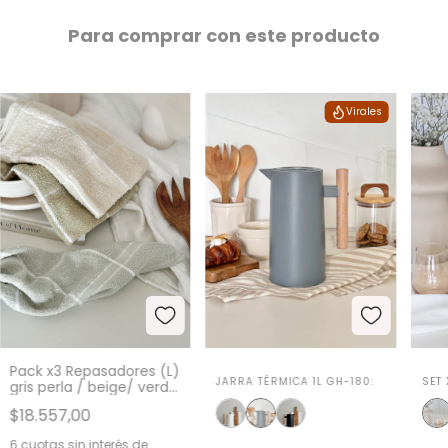
Para comprar con este producto
Virales
Pack x3 Repasadores (L)
JARRA TÉRMICA 1L GH-180:
SET
gris perla / beige/ verde
claro
$18.557,00
6
cuotas sin interés de