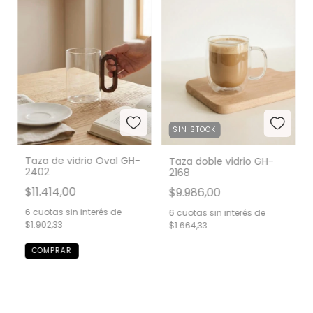
SIN STOCK
Taza de vidrio Oval GH-
Taza doble vidrio GH-
2402
2168
$11.414,00
$9.986,00
6
cuotas sin interés de
6
cuotas sin interés de
$1.902,33
$1.664,33