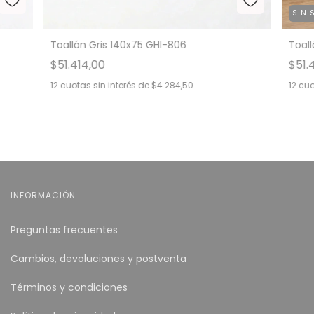
SIN 
Toallón Gris 140x75 GHI-806
Toal
$51.414,00
$51.
12
cuotas sin interés de
$4.284,50
12
cuo
INFORMACIÓN
Preguntas frecuentes
Cambios, devoluciones y postventa
Términos y condiciones