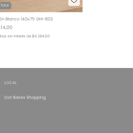
STOCK
lón Blanco 140x75 GHI-803
414,00
tas sin interés de
$4.284,50
LOCAL
Dot Baires Shopping