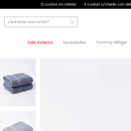
12 cuotas sin interés
4 cuotas s/interés con débito
30% off tr
Sale invierno
Novedades
Tommy Hilfiger