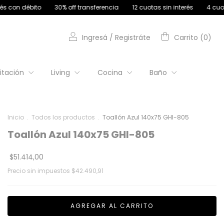
30% off transferencia
12 cuotas sin interés
4 cuotas s/interés con
Ingresá
/
Registráte
Carrito
(
0
)
itación
Living
Cocina
Baño
Inicio
.
Todos los productos
.
Toallón Azul 140x75 GHI-805
Toallón Azul 140x75 GHI-805
$51.414,00
Precio sin impuestos
$42.490,91