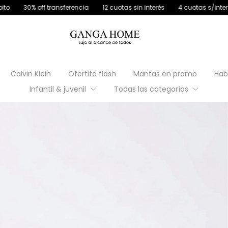
ansferencia
12 cuotas sin interés
4 cuotas s/interés con débito
Calvin Klein
Ofertita flash
Mantas en promo
Hab
Infantil & juvenil
Todas las categorías