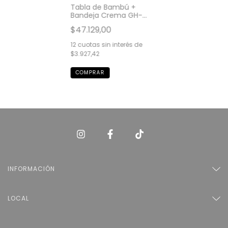
Tabla de Bambú +
Bandeja Crema GH-
1598
$47.129,00
12
cuotas sin interés de
$3.927,42
INFORMACIÓN
LOCAL