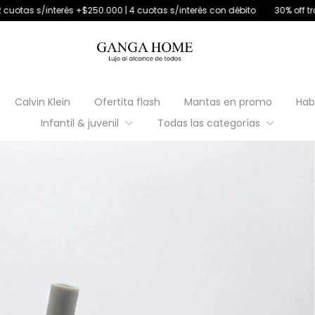
.000 | 4 cuotas s/interés con débito
30% off transferencia
6 cuota
Calvin Klein
Ofertita flash
Mantas en promo
Hab
Infantil & juvenil
Todas las categorías