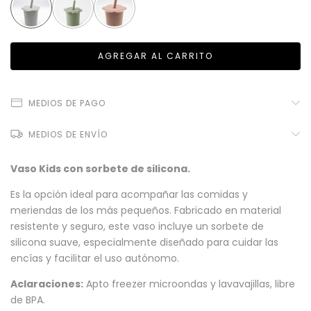
MEDIOS DE PAGO
MEDIOS DE ENVÍO
Vaso Kids con sorbete de silicona.
Es la opción ideal para acompañar las comidas y
meriendas de los más pequeños. Fabricado en material
resistente y seguro, este vaso incluye un sorbete de
silicona suave, especialmente diseñado para cuidar las
encías y facilitar el uso autónomo.
Aclaraciones:
Apto freezer microondas y lavavajillas, libre
de BPA.