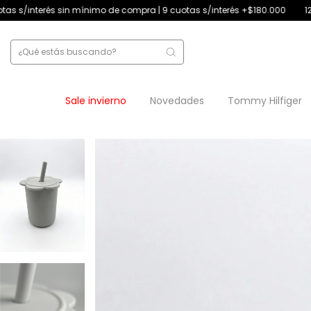
o de compra | 9 cuotas s/interés +$180.000
12 cuotas s/interés +$250
Sale invierno
Novedades
Tommy Hilfiger