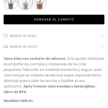
MEDIOS DE PAGO
MEDIOS DE ENVÍO
Vaso Kids con sorbete de silicona.
Es la opción ideal para
acompañar las comidas y meriendas de los más
pequeños. Fabricado en material resistente y seguro, este
vaso incluye un sorbete de silicona suave, especialmente
diseñado para cuidar las encías y facilitar el uso
autónomo.
Apto freezer microondas y lavavajillas.
Libre de BPA.
Medidas:11x8cm.