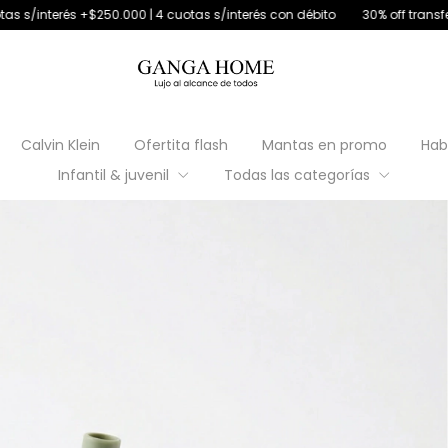
00 | 4 cuotas s/interés con débito
30% off transferencia
6 cuotas s
Calvin Klein
Ofertita flash
Mantas en promo
Hab
Infantil & juvenil
Todas las categorías