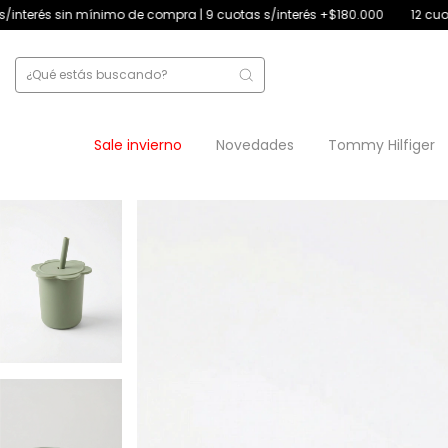
de compra | 9 cuotas s/interés +$180.000
12 cuotas s/interés +$250.0
Sale invierno
Novedades
Tommy Hilfiger