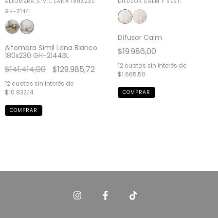
ALFOMBRA SÍMIL LANA 180X230
DIFUSOR CALM Y REST:
GH-2144:
Difusor Calm
Alfombra Símil Lana Blanco
$19.986,00
180x230 GH-2144BL
12
cuotas sin interés de
$141.414,00
$129.985,72
$1.665,50
12
cuotas sin interés de
$10.832,14