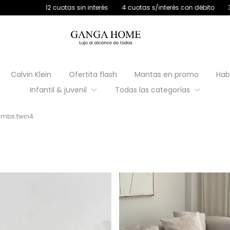
uotas s/interés con débito
30% off transferencia
12 cuotas sin inte
Calvin Klein
Ofertita flash
Mantas en promo
Hab
Infantil & juvenil
Todas las categorías
umbs.twin4