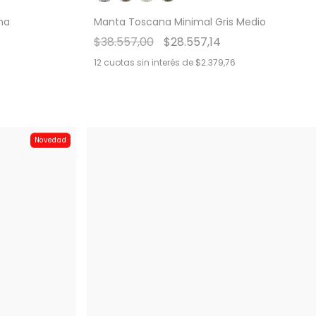
ha
Manta Toscana Minimal Gris Medio
$38.557,00
$28.557,14
12
cuotas sin interés de
$2.379,76
Novedad