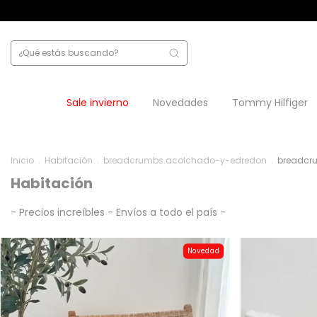
12 cuotas sin interés
4 c
Sale invierno
Novedades
Tommy Hilfiger
Inicio
.
Habitación
.
breadcrumbs.acolchado-y-edredon
.
breadcr
Habitación
- Precios increíbles - Envíos a todo el país -
Novedad