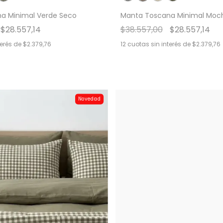
a Minimal Verde Seco
Manta Toscana Minimal Moc
$28.557,14
$38.557,00
$28.557,14
terés de
$2.379,76
12
cuotas sin interés de
$2.379,76
Novedad