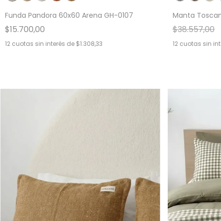
Funda Pandora 60x60 Arena GH-0107
Manta Toscan
$15.700,00
$38.557,00
12
cuotas sin interés de
$1.308,33
12
cuotas sin in