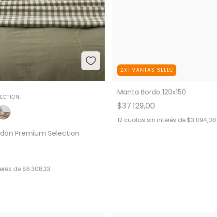
2X1 MANTAS SELEC
Manta Bordo 120x150
ECTION:
$37.129,00
12
cuotas sin interés de
$3.094,08
edón Premium Selection
terés de
$6.308,33