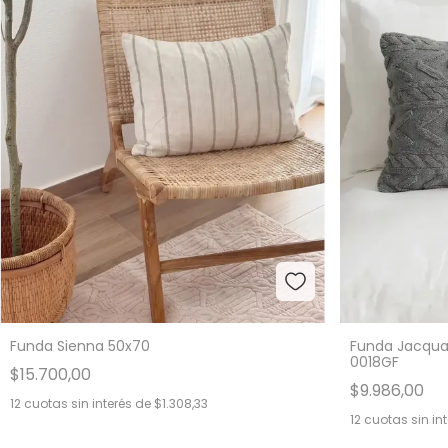
Funda Jacquar
Funda Sienna 50x70
0018GF
$15.700,00
$9.986,00
12
cuotas sin interés de
$1.308,33
12
cuotas sin in