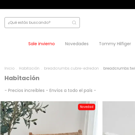
12 cuotas sin interés
4 cuotas s/in
Sale invierno
Novedades
Tommy Hilfiger
Inicio
.
Habitación
.
breadcrumbs.cubre-edredon
.
breadcrumbs.tw
Habitación
- Precios increíbles - Envíos a todo el país -
Novedad