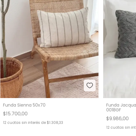
Funda Jacquar
Funda Sienna 50x70
0018GF
$15.700,00
$9.986,00
12
cuotas sin interés de
$1.308,33
12
cuotas sin in