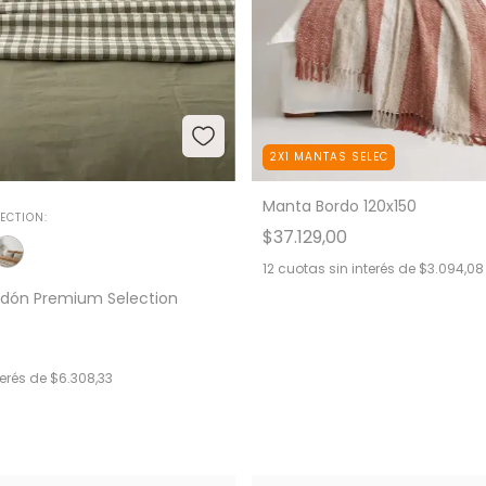
2X1 MANTAS SELEC
Manta Bordo 120x150
ECTION:
$37.129,00
12
cuotas sin interés de
$3.094,08
edón Premium Selection
terés de
$6.308,33