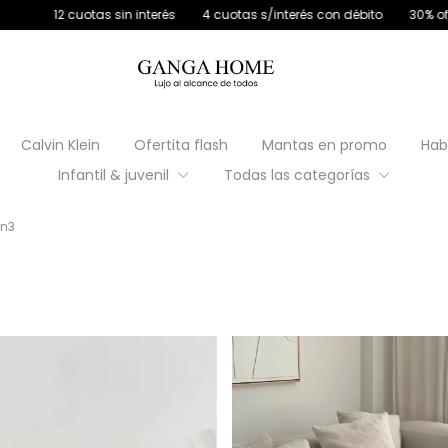
terés con débito
30% off transferencia
12 cuotas sin interés
4 c
Calvin Klein
Ofertita flash
Mantas en promo
Hab
Infantil & juvenil
Todas las categorías
in3