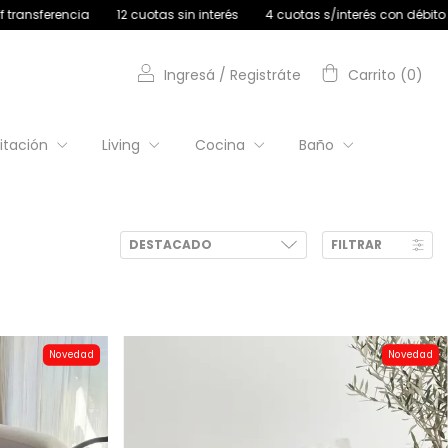
uotas s/interés con débito
30% off transferencia
12 cuotas sin int
Ingresá
/
Registráte
Carrito
(
0
)
itación
Living
Cocina
Baño
FILTRAR
Novedad
Novedad