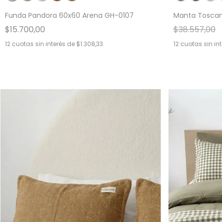
Funda Pandora 60x60 Arena GH-0107
Manta Toscan
$15.700,00
$38.557,00
12
cuotas sin interés de
$1.308,33
12
cuotas sin in