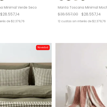
a Minimal Verde Seco
Manta Toscana Minimal Moc
$28.557,14
$38.557,00
$28.557,14
terés de
$2.379,76
12
cuotas sin interés de
$2.379,76
Novedad