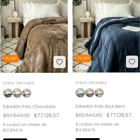
7
%
OFF
7
%
OFF
OTRAS OPCIONES:
OTRAS OPCIONES:
Edredón Polo Azul Aero
Edredón Polo Chocolate
$82.843,00
$77.128,57
$82.843,00
$77.128,57
6
cuotas sin interés de
6
cuotas sin interés de
$12.854,76
$12.854,76