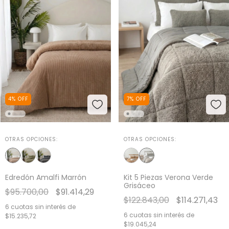
4
%
OFF
7
%
OFF
OTRAS OPCIONES:
OTRAS OPCIONES:
Edredón Amalfi Marrón
Kit 5 Piezas Verona Verde
Grisáceo
$95.700,00
$91.414,29
$122.843,00
$114.271,43
6
cuotas sin interés de
6
cuotas sin interés de
$15.235,72
$19.045,24