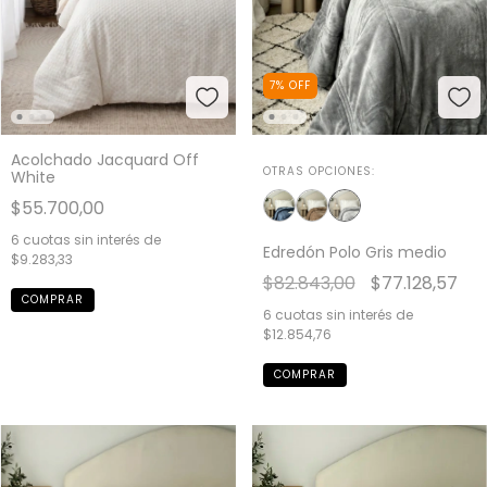
7
%
OFF
Acolchado Jacquard Off
OTRAS OPCIONES:
White
$55.700,00
6
cuotas sin interés de
Edredón Polo Gris medio
$9.283,33
$82.843,00
$77.128,57
COMPRAR
6
cuotas sin interés de
$12.854,76
COMPRAR