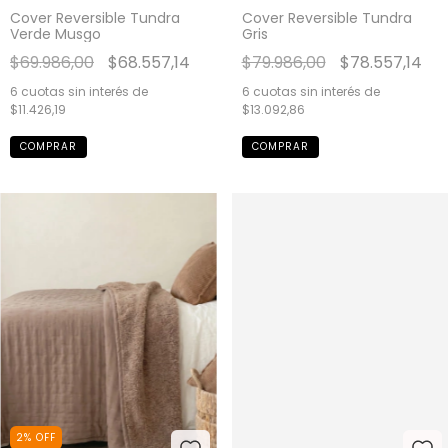
Cover Reversible Tundra
Cover Reversible Tundra
Verde Musgo
Gris
$69.986,00
$68.557,14
$79.986,00
$78.557,14
6
cuotas sin interés de
6
cuotas sin interés de
$11.426,19
$13.092,86
COMPRAR
COMPRAR
2
%
OFF