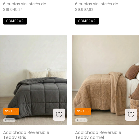
6
cuotas sin interés de
6
cuotas sin interés de
$9.997,62
$19.045,24
COMPRAR
COMPRAR
9
%
OFF
9
%
OFF
Acolchado Reversible
Acolchado Reversible
Teddy Gris
Teddy camel