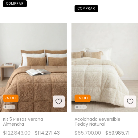
COMPRAR
COMPRAR
9
%
OFF
7
%
OFF
Acolchado Reversible
Kit 5 Piezas Verona
Teddy Natural
Almendra
$65.700,00
$59.985,71
$122.843,00
$114.271,43