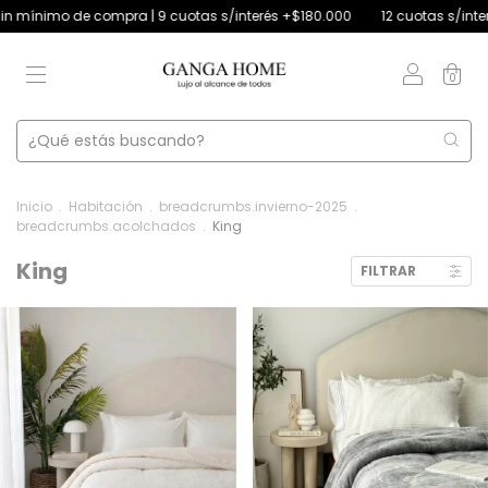
 | 9 cuotas s/interés +$180.000
12 cuotas s/interés +$250.000 | 4 cuo
0
Inicio
.
Habitación
.
breadcrumbs.invierno-2025
.
breadcrumbs.acolchados
.
King
King
FILTRAR