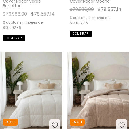
Cover Nacar Verde
Cover Nacar Mocha
Benetton
$79.986,00
$78.557,14
$79.986,00
$78.557,14
6
cuotas sin interés de
6
cuotas sin interés de
$13.092,86
$13.092,86
COMPRAR
COMPRAR
6
%
OFF
6
%
OFF