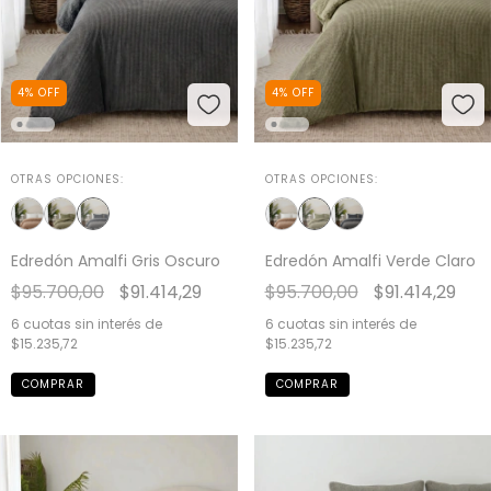
4
%
OFF
4
%
OFF
OTRAS OPCIONES:
OTRAS OPCIONES:
Edredón Amalfi Gris Oscuro
Edredón Amalfi Verde Claro
$95.700,00
$91.414,29
$95.700,00
$91.414,29
6
cuotas sin interés de
6
cuotas sin interés de
$15.235,72
$15.235,72
COMPRAR
COMPRAR