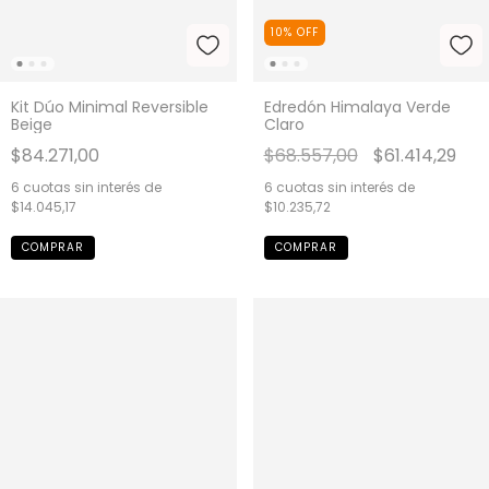
10
%
OFF
Kit Dúo Minimal Reversible
Edredón Himalaya Verde
Beige
Claro
$84.271,00
$68.557,00
$61.414,29
6
cuotas sin interés de
6
cuotas sin interés de
$14.045,17
$10.235,72
COMPRAR
COMPRAR